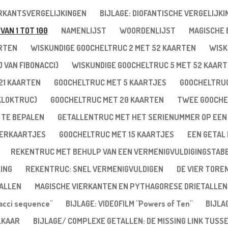
ERKANTSVERGELIJKINGEN
BIJLAGE: DIOFANTISCHE VERGELIJKI
VAN 1 TOT 100
NAMENLIJST
WOORDENLIJST
MAGISCHE
ARTEN
WISKUNDIGE GOOCHELTRUC 2 MET 52 KAARTEN
WISK
 VAN FIBONACCI)
WISKUNDIGE GOOCHELTRUC 5 MET 52 KAAR
21 KAARTEN
GOOCHELTRUC MET 5 KAARTJES
GOOCHELTRUC
KLOKTRUC)
GOOCHELTRUC MET 20 KAARTEN
TWEE GOOCHE
 TE BEPALEN
GETALLENTRUC MET HET SERIENUMMER OP EEN
VERKAARTJES
GOOCHELTRUC MET 15 KAARTJES
EEN GETAL 
REKENTRUC MET BEHULP VAN EEN VERMENIGVULDIGINGSTAB
ING
REKENTRUC: SNEL VERMENIGVULDIGEN
DE VIER TORE
ALLEN
MAGISCHE VIERKANTEN EN PYTHAGORESE DRIETALLEN
nacci sequence"
BIJLAGE: VIDEOFILM "Powers of Ten"
BIJLA
LKAAR
BIJLAGE/ COMPLEXE GETALLEN: DE MISSING LINK TUSS