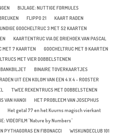
NGEN
BIJLAGE: NUTTIGE FORMULES
 BREUKEN
FLIPPO 21
KAART RADEN
UNDIGE GOOCHELTRUC 3 MET 52 KAARTEN
TEN
KAARTENTRUC VIA DE DRIEHOEK VAN PASCAL
 MET 7 KAARTEN
GOOCHELTRUC MET 9 KAARTEN
LTRUCS MET VIER DOBBELSTENEN
 BANKBILJET
BINAIRE TOVERKAARTJES
RADEN UIT EEN KOLOM VAN EEN 4 X 4 - ROOSTER
EL
TWEE REKENTRUCS MET DOBBELSTENEN
NS VAN HANOI
HET PROBLEEM VAN JOSEPHUS
Het getal 77 en het Kuurns magisch vierkant
GE: VIDEOFILM "Nature by Numbers"
EN PYTHAGORAS EN FIBONACCI
WISKUNDECLUB 101