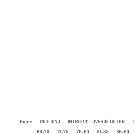
Ga
direct
naar
de
hoofdinhoud
Home
INLEIDING
INTRO: 101 TOVERGETALLEN
66-70
71-75
76-80
81-85
86-90