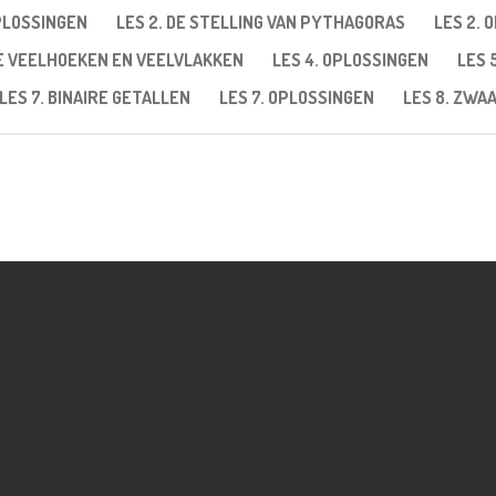
OPLOSSINGEN
LES 2. DE STELLING VAN PYTHAGORAS
LES 2. 
GE VEELHOEKEN EN VEELVLAKKEN
LES 4. OPLOSSINGEN
LES 
LES 7. BINAIRE GETALLEN
LES 7. OPLOSSINGEN
LES 8. ZW