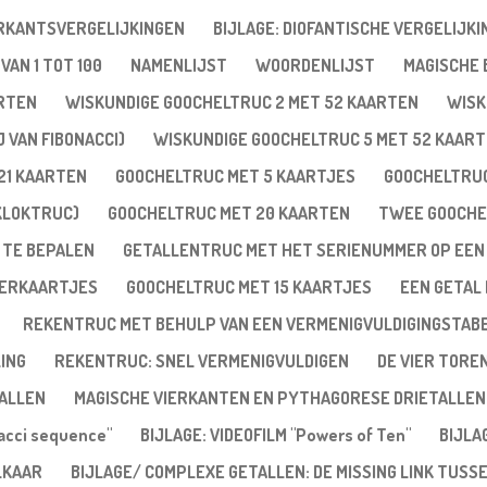
ERKANTSVERGELIJKINGEN
BIJLAGE: DIOFANTISCHE VERGELIJKI
VAN 1 TOT 100
NAMENLIJST
WOORDENLIJST
MAGISCHE
ARTEN
WISKUNDIGE GOOCHELTRUC 2 MET 52 KAARTEN
WISK
 VAN FIBONACCI)
WISKUNDIGE GOOCHELTRUC 5 MET 52 KAAR
21 KAARTEN
GOOCHELTRUC MET 5 KAARTJES
GOOCHELTRUC
KLOKTRUC)
GOOCHELTRUC MET 20 KAARTEN
TWEE GOOCHE
 TE BEPALEN
GETALLENTRUC MET HET SERIENUMMER OP EEN
VERKAARTJES
GOOCHELTRUC MET 15 KAARTJES
EEN GETAL 
REKENTRUC MET BEHULP VAN EEN VERMENIGVULDIGINGSTAB
ING
REKENTRUC: SNEL VERMENIGVULDIGEN
DE VIER TORE
ALLEN
MAGISCHE VIERKANTEN EN PYTHAGORESE DRIETALLEN
nacci sequence"
BIJLAGE: VIDEOFILM "Powers of Ten"
BIJLA
LKAAR
BIJLAGE/ COMPLEXE GETALLEN: DE MISSING LINK TUSS