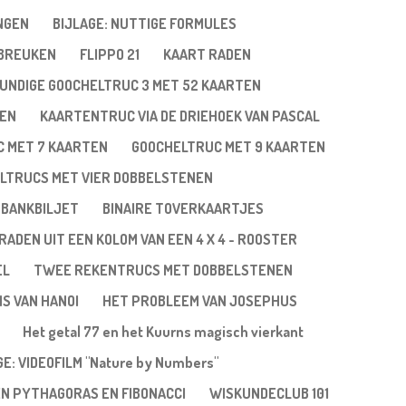
NGEN
BIJLAGE: NUTTIGE FORMULES
 BREUKEN
FLIPPO 21
KAART RADEN
UNDIGE GOOCHELTRUC 3 MET 52 KAARTEN
TEN
KAARTENTRUC VIA DE DRIEHOEK VAN PASCAL
 MET 7 KAARTEN
GOOCHELTRUC MET 9 KAARTEN
LTRUCS MET VIER DOBBELSTENEN
 BANKBILJET
BINAIRE TOVERKAARTJES
RADEN UIT EEN KOLOM VAN EEN 4 X 4 - ROOSTER
EL
TWEE REKENTRUCS MET DOBBELSTENEN
NS VAN HANOI
HET PROBLEEM VAN JOSEPHUS
Het getal 77 en het Kuurns magisch vierkant
GE: VIDEOFILM "Nature by Numbers"
EN PYTHAGORAS EN FIBONACCI
WISKUNDECLUB 101