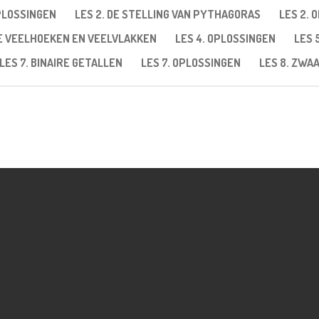
OPLOSSINGEN
LES 2. DE STELLING VAN PYTHAGORAS
LES 2. 
GE VEELHOEKEN EN VEELVLAKKEN
LES 4. OPLOSSINGEN
LES 
LES 7. BINAIRE GETALLEN
LES 7. OPLOSSINGEN
LES 8. ZW