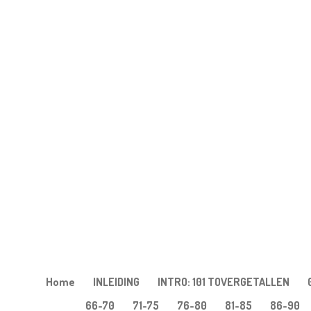
Ga
direct
naar
de
hoofdinhoud
Home
INLEIDING
INTRO: 101 TOVERGETALLEN
66-70
71-75
76-80
81-85
86-90