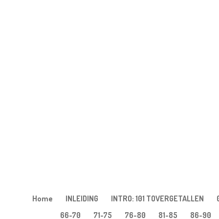
Ga
direct
naar
de
hoofdinhoud
Home
INLEIDING
INTRO: 101 TOVERGETALLEN
66-70
71-75
76-80
81-85
86-90