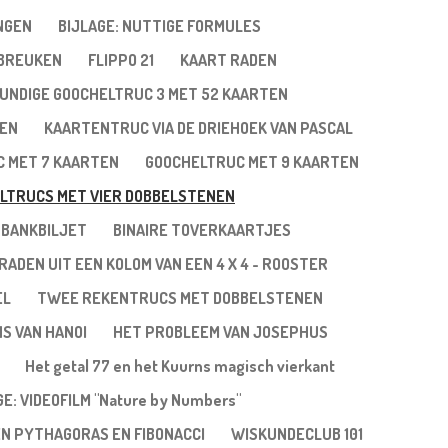
NGEN
BIJLAGE: NUTTIGE FORMULES
 BREUKEN
FLIPPO 21
KAART RADEN
UNDIGE GOOCHELTRUC 3 MET 52 KAARTEN
TEN
KAARTENTRUC VIA DE DRIEHOEK VAN PASCAL
 MET 7 KAARTEN
GOOCHELTRUC MET 9 KAARTEN
LTRUCS MET VIER DOBBELSTENEN
 BANKBILJET
BINAIRE TOVERKAARTJES
RADEN UIT EEN KOLOM VAN EEN 4 X 4 - ROOSTER
EL
TWEE REKENTRUCS MET DOBBELSTENEN
NS VAN HANOI
HET PROBLEEM VAN JOSEPHUS
Het getal 77 en het Kuurns magisch vierkant
GE: VIDEOFILM "Nature by Numbers"
EN PYTHAGORAS EN FIBONACCI
WISKUNDECLUB 101