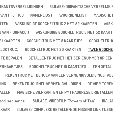
ERKANTSVERGELIJKINGEN
BIJLAGE: DIOFANTISCHE VERGELIJKI
VAN 1 TOT 100
NAMENLIJST
WOORDENLIJST
MAGISCHE
ARTEN
WISKUNDIGE GOOCHELTRUC 2 MET 52 KAARTEN
WISK
 VAN FIBONACCI)
WISKUNDIGE GOOCHELTRUC 5 MET 52 KAAR
21 KAARTEN
GOOCHELTRUC MET 5 KAARTJES
GOOCHELTRUC
KLOKTRUC)
GOOCHELTRUC MET 20 KAARTEN
TWEE GOOCHE
 TE BEPALEN
GETALLENTRUC MET HET SERIENUMMER OP EEN
VERKAARTJES
GOOCHELTRUC MET 15 KAARTJES
EEN GETAL 
REKENTRUC MET BEHULP VAN EEN VERMENIGVULDIGINGSTAB
ING
REKENTRUC: SNEL VERMENIGVULDIGEN
DE VIER TORE
ALLEN
MAGISCHE VIERKANTEN EN PYTHAGORESE DRIETALLEN
nacci sequence"
BIJLAGE: VIDEOFILM "Powers of Ten"
BIJLA
LKAAR
BIJLAGE/ COMPLEXE GETALLEN: DE MISSING LINK TUSS