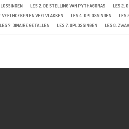
OPLOSSINGEN
LES 2. DE STELLING VAN PYTHAGORAS
LES 2. 
GE VEELHOEKEN EN VEELVLAKKEN
LES 4. OPLOSSINGEN
LES 
LES 7. BINAIRE GETALLEN
LES 7. OPLOSSINGEN
LES 8. ZW