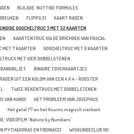
NGEN
BIJLAGE: NUTTIGE FORMULES
 BREUKEN
FLIPPO 21
KAART RADEN
UNDIGE GOOCHELTRUC 3 MET 52 KAARTEN
TEN
KAARTENTRUC VIA DE DRIEHOEK VAN PASCAL
 MET 7 KAARTEN
GOOCHELTRUC MET 9 KAARTEN
LTRUCS MET VIER DOBBELSTENEN
 BANKBILJET
BINAIRE TOVERKAARTJES
RADEN UIT EEN KOLOM VAN EEN 4 X 4 - ROOSTER
EL
TWEE REKENTRUCS MET DOBBELSTENEN
NS VAN HANOI
HET PROBLEEM VAN JOSEPHUS
Het getal 77 en het Kuurns magisch vierkant
GE: VIDEOFILM "Nature by Numbers"
EN PYTHAGORAS EN FIBONACCI
WISKUNDECLUB 101