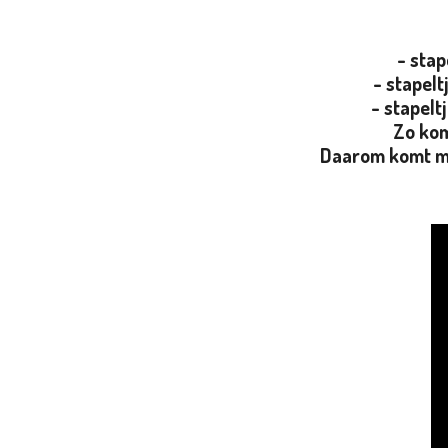
- stap
- stapelt
- stapelt
Zo kom
Daarom komt men