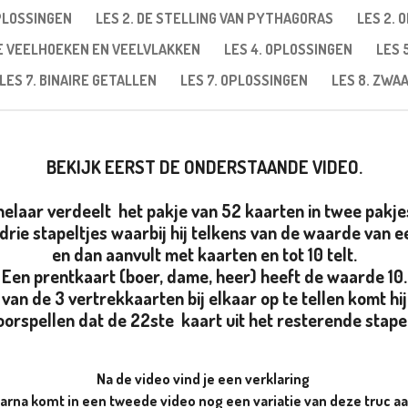
OPLOSSINGEN
LES 2. DE STELLING VAN PYTHAGORAS
LES 2. 
GE VEELHOEKEN EN VEELVLAKKEN
LES 4. OPLOSSINGEN
LES 
LES 7. BINAIRE GETALLEN
LES 7. OPLOSSINGEN
LES 8. ZW
BEKIJK EERST DE ONDERSTAANDE VIDEO.
elaar verdeelt het pakje van 52 kaarten in twee pakje
drie stapeltjes waarbij hij telkens van de waarde van 
en dan aanvult met kaarten en tot 10 telt.
Een prentkaart (boer, dame, heer) heeft de waarde 10.
an de 3 vertrekkaarten bij elkaar op te tellen komt hij 
voorspellen dat de 22ste kaart uit het resterende stapelt
Na de video vind je een verklaring
arna komt in een tweede video nog een variatie van deze truc a