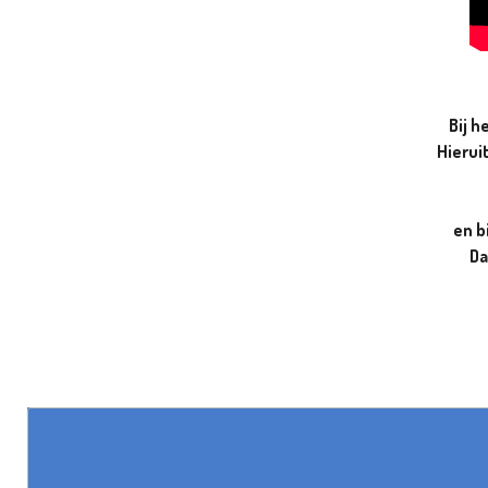
Bij h
Hierui
en b
Da