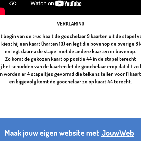
VERKLARING
et begin van de truc haalt de goochelaar 9 kaarten uit de stapel v
t kiest hij een kaart (harten 10) en legt die bovenop de overige 8 
en legt daarna de stapel met de andere kaarten er bovenop.
Zo komt de gekozen kaart op positie 44 in de stapel terecht
ij het schudden van de kaarten let de goochelaar erop dat dit zo bl
n worden er 4 stapeltjes gevormd die telkens tellen voor 11 kaar
en bijgevolg komt de goochelaar zo op kaart 44 terecht.
Maak jouw eigen website met
JouwWeb