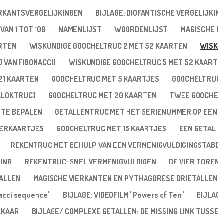
ERKANTSVERGELIJKINGEN
BIJLAGE: DIOFANTISCHE VERGELIJKI
VAN 1 TOT 100
NAMENLIJST
WOORDENLIJST
MAGISCHE
ARTEN
WISKUNDIGE GOOCHELTRUC 2 MET 52 KAARTEN
WISK
 VAN FIBONACCI)
WISKUNDIGE GOOCHELTRUC 5 MET 52 KAAR
21 KAARTEN
GOOCHELTRUC MET 5 KAARTJES
GOOCHELTRUC
KLOKTRUC)
GOOCHELTRUC MET 20 KAARTEN
TWEE GOOCHE
 TE BEPALEN
GETALLENTRUC MET HET SERIENUMMER OP EEN
VERKAARTJES
GOOCHELTRUC MET 15 KAARTJES
EEN GETAL 
REKENTRUC MET BEHULP VAN EEN VERMENIGVULDIGINGSTAB
ING
REKENTRUC: SNEL VERMENIGVULDIGEN
DE VIER TORE
ALLEN
MAGISCHE VIERKANTEN EN PYTHAGORESE DRIETALLEN
nacci sequence"
BIJLAGE: VIDEOFILM "Powers of Ten"
BIJLA
LKAAR
BIJLAGE/ COMPLEXE GETALLEN: DE MISSING LINK TUSS