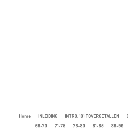
Ga
direct
naar
de
hoofdinhoud
Home
INLEIDING
INTRO: 101 TOVERGETALLEN
66-70
71-75
76-80
81-85
86-90