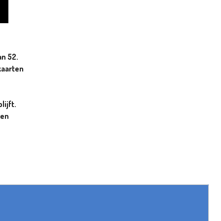
an 52.
kaarten
ijft.
ten