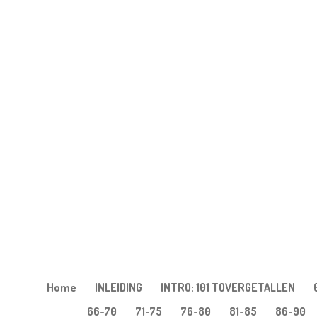
Ga
direct
naar
de
hoofdinhoud
Home
INLEIDING
INTRO: 101 TOVERGETALLEN
66-70
71-75
76-80
81-85
86-90