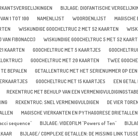
ERKANTSVERGELIJKINGEN
BIJLAGE: DIOFANTISCHE VERGELIJKI
VAN 1 TOT 100
NAMENLIJST
WOORDENLIJST
MAGISCHE
ARTEN
WISKUNDIGE GOOCHELTRUC 2 MET 52 KAARTEN
WISK
 VAN FIBONACCI)
WISKUNDIGE GOOCHELTRUC 5 MET 52 KAAR
21 KAARTEN
GOOCHELTRUC MET 5 KAARTJES
GOOCHELTRUC
KLOKTRUC)
GOOCHELTRUC MET 20 KAARTEN
TWEE GOOCHE
 TE BEPALEN
GETALLENTRUC MET HET SERIENUMMER OP EEN
VERKAARTJES
GOOCHELTRUC MET 15 KAARTJES
EEN GETAL 
REKENTRUC MET BEHULP VAN EEN VERMENIGVULDIGINGSTAB
ING
REKENTRUC: SNEL VERMENIGVULDIGEN
DE VIER TORE
ALLEN
MAGISCHE VIERKANTEN EN PYTHAGORESE DRIETALLEN
nacci sequence"
BIJLAGE: VIDEOFILM "Powers of Ten"
BIJLA
LKAAR
BIJLAGE/ COMPLEXE GETALLEN: DE MISSING LINK TUSS