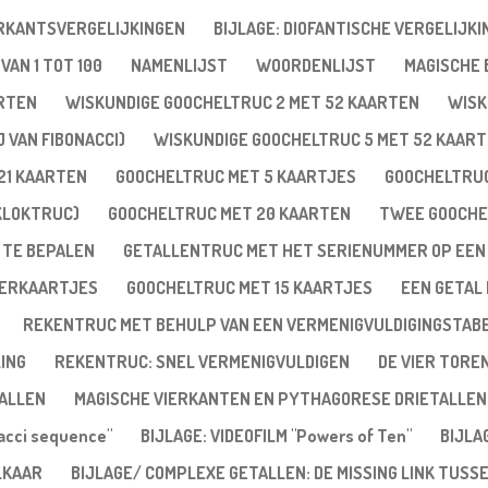
ERKANTSVERGELIJKINGEN
BIJLAGE: DIOFANTISCHE VERGELIJKI
VAN 1 TOT 100
NAMENLIJST
WOORDENLIJST
MAGISCHE
ARTEN
WISKUNDIGE GOOCHELTRUC 2 MET 52 KAARTEN
WISK
 VAN FIBONACCI)
WISKUNDIGE GOOCHELTRUC 5 MET 52 KAAR
21 KAARTEN
GOOCHELTRUC MET 5 KAARTJES
GOOCHELTRUC
KLOKTRUC)
GOOCHELTRUC MET 20 KAARTEN
TWEE GOOCHE
 TE BEPALEN
GETALLENTRUC MET HET SERIENUMMER OP EEN
VERKAARTJES
GOOCHELTRUC MET 15 KAARTJES
EEN GETAL 
REKENTRUC MET BEHULP VAN EEN VERMENIGVULDIGINGSTAB
ING
REKENTRUC: SNEL VERMENIGVULDIGEN
DE VIER TORE
ALLEN
MAGISCHE VIERKANTEN EN PYTHAGORESE DRIETALLEN
nacci sequence"
BIJLAGE: VIDEOFILM "Powers of Ten"
BIJLA
LKAAR
BIJLAGE/ COMPLEXE GETALLEN: DE MISSING LINK TUSS