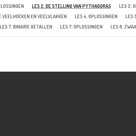
OPLOSSINGEN
LES 2. DE STELLING VAN PYTHAGORAS
LES 2. 
GE VEELHOEKEN EN VEELVLAKKEN
LES 4. OPLOSSINGEN
LES 
LES 7. BINAIRE GETALLEN
LES 7. OPLOSSINGEN
LES 8. ZW