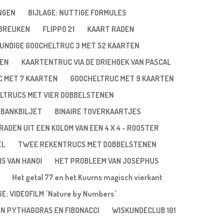
NGEN
BIJLAGE: NUTTIGE FORMULES
 BREUKEN
FLIPPO 21
KAART RADEN
UNDIGE GOOCHELTRUC 3 MET 52 KAARTEN
TEN
KAARTENTRUC VIA DE DRIEHOEK VAN PASCAL
 MET 7 KAARTEN
GOOCHELTRUC MET 9 KAARTEN
LTRUCS MET VIER DOBBELSTENEN
 BANKBILJET
BINAIRE TOVERKAARTJES
RADEN UIT EEN KOLOM VAN EEN 4 X 4 - ROOSTER
EL
TWEE REKENTRUCS MET DOBBELSTENEN
NS VAN HANOI
HET PROBLEEM VAN JOSEPHUS
Het getal 77 en het Kuurns magisch vierkant
GE: VIDEOFILM "Nature by Numbers"
EN PYTHAGORAS EN FIBONACCI
WISKUNDECLUB 101