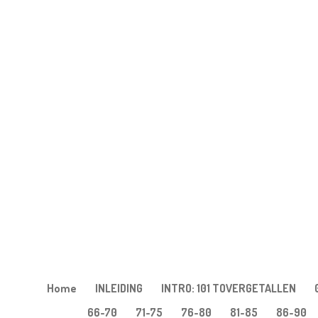
Ga
direct
naar
de
hoofdinhoud
Home
INLEIDING
INTRO: 101 TOVERGETALLEN
66-70
71-75
76-80
81-85
86-90